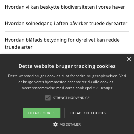
Hvordan vi kan beskytte biodiversiteten i vores haver
Hvordan solnedgang i aften påvirker truede dyrearter
Hvordan blåfads betydning for dyrelivet kan redde
truede arter
×
Hvordan kan gaver til unge voksne støtte bevarelsen
Dette website bruger tracking cookies
af truede dyrearter
Dette websted bruger cookies til at forbedre brugeroplevelsen. Ved
at bruge vores hjemmeside accepterer du alle cookies i
overensstemmelse med vores cookiepolitik.
Detaljer
STRENGT NØDVENDIGE
Copyright 2026 - Pilanto Aps
Om / kontakt
Blog
Betingelser
TILLAD COOKIES
TILLAD IKKE COOKIES
VIS DETALJER