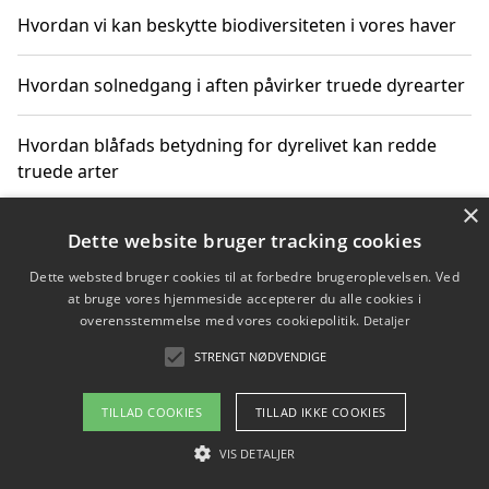
Hvordan vi kan beskytte biodiversiteten i vores haver
Hvordan solnedgang i aften påvirker truede dyrearter
Hvordan blåfads betydning for dyrelivet kan redde
truede arter
×
Hvordan kan gaver til unge voksne støtte bevarelsen
Dette website bruger tracking cookies
af truede dyrearter
Dette websted bruger cookies til at forbedre brugeroplevelsen. Ved
at bruge vores hjemmeside accepterer du alle cookies i
overensstemmelse med vores cookiepolitik.
Detaljer
STRENGT NØDVENDIGE
Copyright 2026 - Pilanto Aps
Om / kontakt
Blog
Betingelser
TILLAD COOKIES
TILLAD IKKE COOKIES
VIS DETALJER