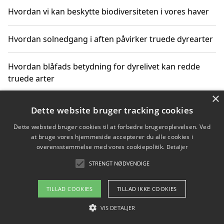
Hvordan vi kan beskytte biodiversiteten i vores haver
Hvordan solnedgang i aften påvirker truede dyrearter
Hvordan blåfads betydning for dyrelivet kan redde
truede arter
×
Hvordan kan gaver til unge voksne støtte bevarelsen
Dette website bruger tracking cookies
af truede dyrearter
Dette websted bruger cookies til at forbedre brugeroplevelsen. Ved
at bruge vores hjemmeside accepterer du alle cookies i
overensstemmelse med vores cookiepolitik.
Detaljer
STRENGT NØDVENDIGE
Copyright 2026 - Pilanto Aps
Om / kontakt
Blog
Betingelser
TILLAD COOKIES
TILLAD IKKE COOKIES
VIS DETALJER