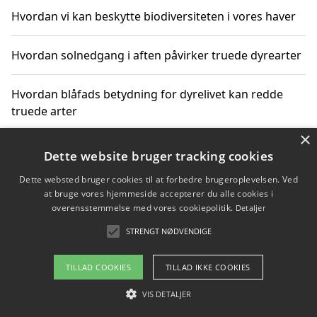
Hvordan vi kan beskytte biodiversiteten i vores haver
Hvordan solnedgang i aften påvirker truede dyrearter
Hvordan blåfads betydning for dyrelivet kan redde
truede arter
×
Hvordan kan gaver til unge voksne støtte bevarelsen
Dette website bruger tracking cookies
af truede dyrearter
Dette websted bruger cookies til at forbedre brugeroplevelsen. Ved
at bruge vores hjemmeside accepterer du alle cookies i
overensstemmelse med vores cookiepolitik.
Detaljer
STRENGT NØDVENDIGE
Copyright 2026 - Pilanto Aps
Om / kontakt
Blog
Betingelser
TILLAD COOKIES
TILLAD IKKE COOKIES
VIS DETALJER