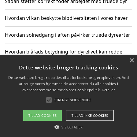
Sådan støtter korrekt foder arbejdet med truede dyr
Hvordan vi kan beskytte biodiversiteten i vores haver
Hvordan solnedgang i aften påvirker truede dyrearter
Hvordan blåfads betydning for dyrelivet kan redde
×
truede arter
Dette website bruger tracking cookies
Hvordan kan gaver til unge voksne støtte bevarelsen
Dette websted bruger cookies til at forbedre brugeroplevelsen. Ved
af truede dyrearter
at bruge vores hjemmeside accepterer du alle cookies i
overensstemmelse med vores cookiepolitik.
Detaljer
STRENGT NØDVENDIGE
Copyright 2026 - Pilanto Aps
TILLAD COOKIES
TILLAD IKKE COOKIES
Om / kontakt
Blog
Betingelser
VIS DETALJER