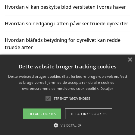
Hvordan vi kan beskytte biodiversiteten i vores haver
Hvordan solnedgang i aften påvirker truede dyrearter
Hvordan blåfads betydning for dyrelivet kan redde
truede arter
×
Hvordan kan gaver til unge voksne støtte bevarelsen
Dette website bruger tracking cookies
af truede dyrearter
Dette websted bruger cookies til at forbedre brugeroplevelsen. Ved
at bruge vores hjemmeside accepterer du alle cookies i
overensstemmelse med vores cookiepolitik.
Detaljer
STRENGT NØDVENDIGE
Copyright 2026 - Pilanto Aps
Om / kontakt
Blog
Betingelser
TILLAD COOKIES
TILLAD IKKE COOKIES
VIS DETALJER