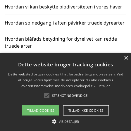
Hvordan vi kan beskytte biodiversiteten i vores haver
Hvordan solnedgang i aften påvirker truede dyrearter
Hvordan blåfads betydning for dyrelivet kan redde
truede arter
×
Hvordan kan gaver til unge voksne støtte bevarelsen
Dette website bruger tracking cookies
af truede dyrearter
Dette websted bruger cookies til at forbedre brugeroplevelsen. Ved
at bruge vores hjemmeside accepterer du alle cookies i
overensstemmelse med vores cookiepolitik.
Detaljer
STRENGT NØDVENDIGE
Copyright 2026 - Pilanto Aps
Om / kontakt
Blog
Betingelser
TILLAD COOKIES
TILLAD IKKE COOKIES
VIS DETALJER