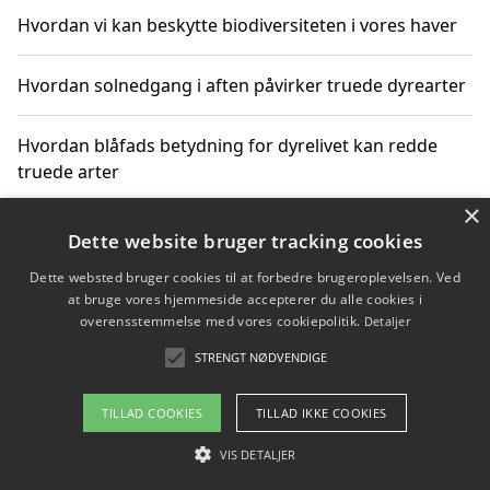
Hvordan vi kan beskytte biodiversiteten i vores haver
Hvordan solnedgang i aften påvirker truede dyrearter
Hvordan blåfads betydning for dyrelivet kan redde
truede arter
×
Hvordan kan gaver til unge voksne støtte bevarelsen
Dette website bruger tracking cookies
af truede dyrearter
Dette websted bruger cookies til at forbedre brugeroplevelsen. Ved
at bruge vores hjemmeside accepterer du alle cookies i
overensstemmelse med vores cookiepolitik.
Detaljer
STRENGT NØDVENDIGE
Copyright 2026 - Pilanto Aps
Om / kontakt
Blog
Betingelser
TILLAD COOKIES
TILLAD IKKE COOKIES
VIS DETALJER