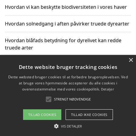
Hvordan vi kan beskytte biodiversiteten i vores haver
Hvordan solnedgang i aften påvirker truede dyrearter
Hvordan blåfads betydning for dyrelivet kan redde
truede arter
×
Hvordan kan gaver til unge voksne støtte bevarelsen
Dette website bruger tracking cookies
af truede dyrearter
Dette websted bruger cookies til at forbedre brugeroplevelsen. Ved
at bruge vores hjemmeside accepterer du alle cookies i
overensstemmelse med vores cookiepolitik.
Detaljer
STRENGT NØDVENDIGE
Copyright 2026 - Pilanto Aps
Om / kontakt
Blog
Betingelser
TILLAD COOKIES
TILLAD IKKE COOKIES
VIS DETALJER