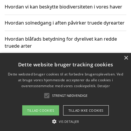
Hvordan vi kan beskytte biodiversiteten i vores haver
Hvordan solnedgang i aften påvirker truede dyrearter
Hvordan blåfads betydning for dyrelivet kan redde
truede arter
×
Hvordan kan gaver til unge voksne støtte bevarelsen
Dette website bruger tracking cookies
af truede dyrearter
Dette websted bruger cookies til at forbedre brugeroplevelsen. Ved
at bruge vores hjemmeside accepterer du alle cookies i
overensstemmelse med vores cookiepolitik.
Detaljer
STRENGT NØDVENDIGE
Copyright 2026 - Pilanto Aps
Om / kontakt
Blog
Betingelser
TILLAD COOKIES
TILLAD IKKE COOKIES
VIS DETALJER