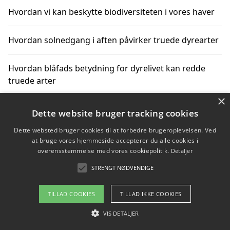
Hvordan vi kan beskytte biodiversiteten i vores haver
Hvordan solnedgang i aften påvirker truede dyrearter
Hvordan blåfads betydning for dyrelivet kan redde
truede arter
×
Hvordan kan gaver til unge voksne støtte bevarelsen
Dette website bruger tracking cookies
af truede dyrearter
Dette websted bruger cookies til at forbedre brugeroplevelsen. Ved
at bruge vores hjemmeside accepterer du alle cookies i
overensstemmelse med vores cookiepolitik.
Detaljer
STRENGT NØDVENDIGE
Copyright 2026 - Pilanto Aps
Om / kontakt
Blog
Betingelser
TILLAD COOKIES
TILLAD IKKE COOKIES
VIS DETALJER