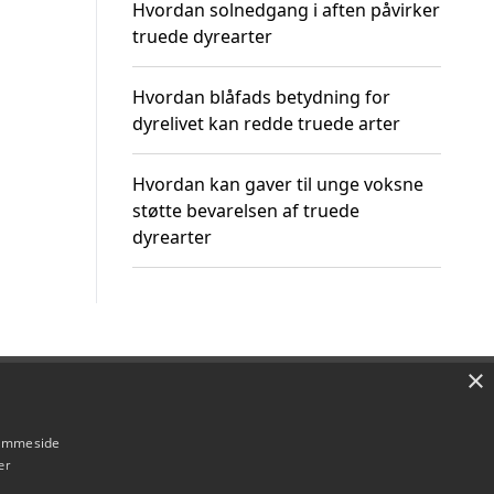
Hvordan solnedgang i aften påvirker
truede dyrearter
Hvordan blåfads betydning for
dyrelivet kan redde truede arter
Hvordan kan gaver til unge voksne
støtte bevarelsen af truede
dyrearter
×
Om / kontakt
Blog
Betingelser
hjemmeside
er