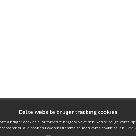
Dette website bruger tracking cookies
sted bruger cookies til at forbedre brugeroplevelsen. Ved at bruge vores 
ccepterer du alle cookies i overensstemmelse med vores cookiepolitik.
Detalj