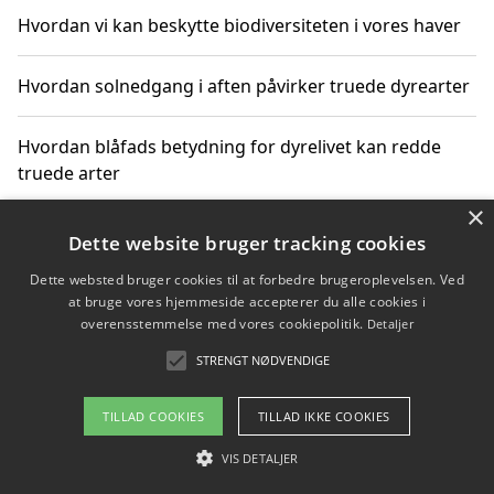
Hvordan vi kan beskytte biodiversiteten i vores haver
Hvordan solnedgang i aften påvirker truede dyrearter
Hvordan blåfads betydning for dyrelivet kan redde
truede arter
×
Hvordan kan gaver til unge voksne støtte bevarelsen
Dette website bruger tracking cookies
af truede dyrearter
Dette websted bruger cookies til at forbedre brugeroplevelsen. Ved
at bruge vores hjemmeside accepterer du alle cookies i
overensstemmelse med vores cookiepolitik.
Detaljer
STRENGT NØDVENDIGE
Copyright 2026 - Pilanto Aps
Om / kontakt
Blog
Betingelser
TILLAD COOKIES
TILLAD IKKE COOKIES
VIS DETALJER